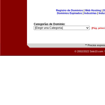
Registro de Dominios
|
Web Hosting
|
D
Dominios Expirados
|
Industrias
|
Indu
Categorías de Dominio:
[Pág. princi
** Precios expre
© 2002/2022 Solo10.com