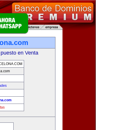
lona.com
 puesto en Venta
CELONA.COM
na.com
ades
ona.com
tas