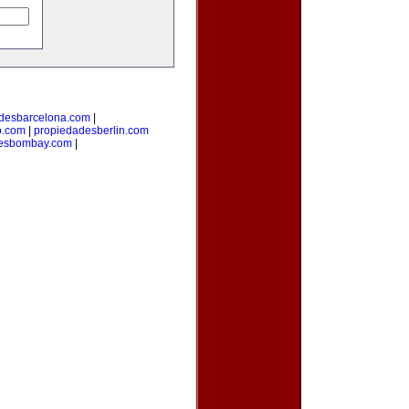
desbarcelona.com
|
o.com
|
propiedadesberlin.com
desbombay.com
|