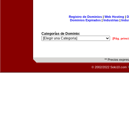
Registro de Dominios
|
Web Hosting
|
D
Dominios Expirados
|
Industrias
|
Indu
Categorías de Dominio:
[Pág. princi
** Precios expre
© 2002/2022 Solo10.com