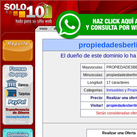
propiedadesberl
El dueño de este dominio lo ha
Mayusculas:
PROPIEDADESBE
Minusculas:
propiedadesberli
Longitud:
17 caracteres
Categorias:
Inmuebles y Prop
Precio:
Realizar una ofer
Visitar!
propiedadesberli
Serán consideradas ofer
Realizar una Oferta