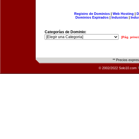
Registro de Dominios
|
Web Hosting
|
D
Dominios Expirados
|
Industrias
|
Indu
Categorías de Dominio:
[Pág. princi
** Precios expre
© 2002/2022 Solo10.com