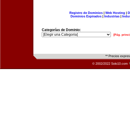
Registro de Dominios
|
Web Hosting
|
D
Dominios Expirados
|
Industrias
|
Indu
Categorías de Dominio:
[Pág. princi
** Precios expre
© 2002/2022 Solo10.com