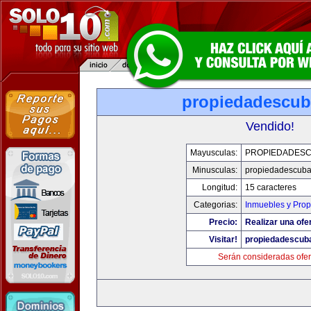
propiedadescu
Vendido!
Mayusculas:
PROPIEDADES
Minusculas:
propiedadescub
Longitud:
15 caracteres
Categorias:
Inmuebles y Pro
Precio:
Realizar una ofer
Visitar!
propiedadescub
Serán consideradas ofer