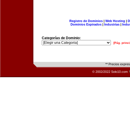
Registro de Dominios
|
Web Hosting
|
D
Dominios Expirados
|
Industrias
|
Indu
Categorías de Dominio:
[Pág. princi
** Precios expre
© 2002/2022 Solo10.com