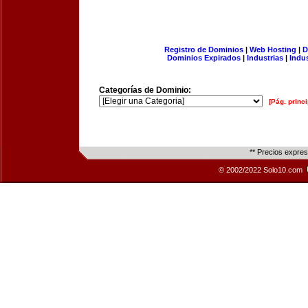
Registro de Dominios
|
Web Hosting
|
D
Dominios Expirados
|
Industrias
|
Indu
Categorías de Dominio:
[Pág. princi
** Precios expre
© 2002/2022 Solo10.com