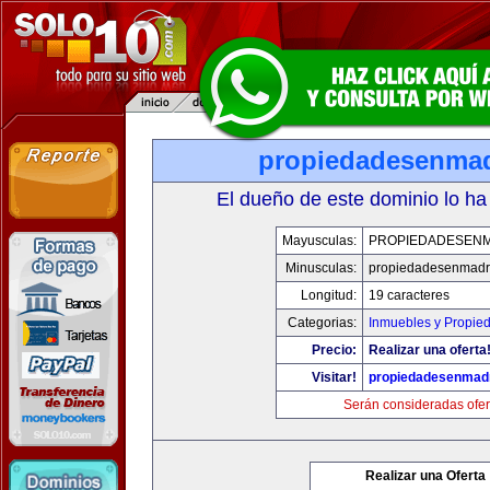
propiedadesenma
El dueño de este dominio lo ha
Mayusculas:
PROPIEDADESEN
Minusculas:
propiedadesenmadr
Longitud:
19 caracteres
Categorias:
Inmuebles y Propie
Precio:
Realizar una oferta
Visitar!
propiedadesenmad
Serán consideradas ofer
Realizar una Oferta