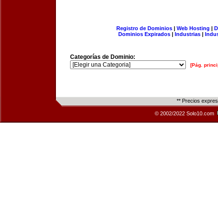
Registro de Dominios
|
Web Hosting
|
D
Dominios Expirados
|
Industrias
|
Indu
Categorías de Dominio:
[Pág. princi
** Precios expre
© 2002/2022 Solo10.com