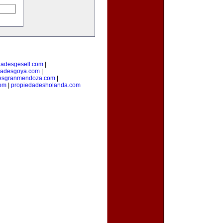
dadesgesell.com
|
dadesgoya.com
|
esgranmendoza.com
|
com
|
propiedadesholanda.com