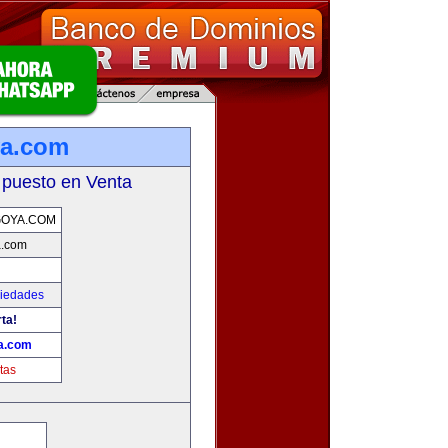
ya.com
 puesto en Venta
GOYA.COM
a.com
piedades
rta!
a.com
tas