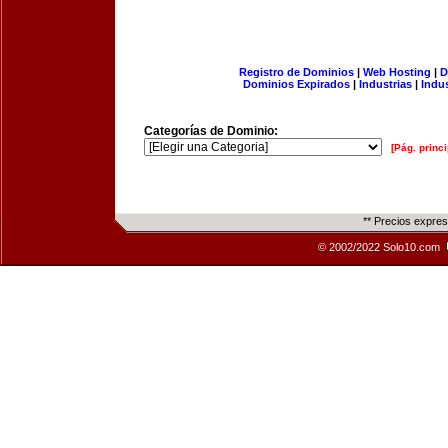
Registro de Dominios
|
Web Hosting
|
D
Dominios Expirados
|
Industrias
|
Indu
Categorías de Dominio:
[Pág. princi
** Precios expre
© 2002/2022 Solo10.com