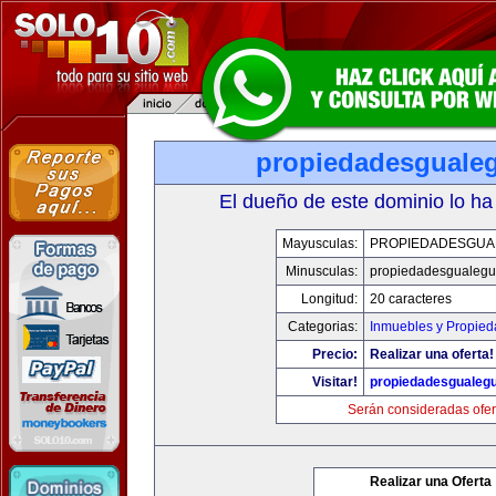
propiedadesguale
El dueño de este dominio lo ha
Mayusculas:
PROPIEDADESGUA
Minusculas:
propiedadesgualegu
Longitud:
20 caracteres
Categorias:
Inmuebles y Propie
Precio:
Realizar una oferta!
Visitar!
propiedadesgualeg
Serán consideradas ofer
Realizar una Oferta