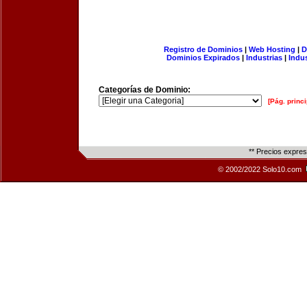
Registro de Dominios
|
Web Hosting
|
D
Dominios Expirados
|
Industrias
|
Indu
Categorías de Dominio:
[Pág. princi
** Precios expre
© 2002/2022 Solo10.com