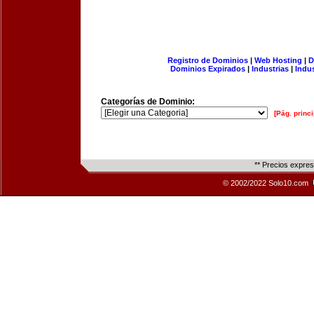
Registro de Dominios
|
Web Hosting
|
D
Dominios Expirados
|
Industrias
|
Indu
Categorías de Dominio:
[Pág. princi
** Precios expre
© 2002/2022 Solo10.com