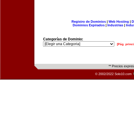
Registro de Dominios
|
Web Hosting
|
D
Dominios Expirados
|
Industrias
|
Indu
Categorías de Dominio:
[Pág. princi
** Precios expre
© 2002/2022 Solo10.com