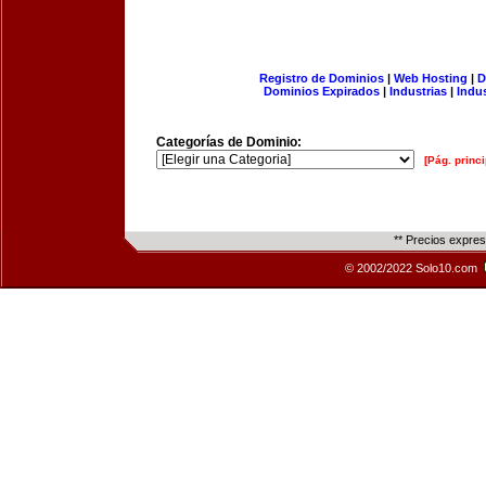
Registro de Dominios
|
Web Hosting
|
D
Dominios Expirados
|
Industrias
|
Indu
Categorías de Dominio:
[Pág. princi
** Precios expre
© 2002/2022 Solo10.com