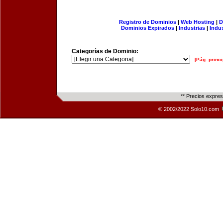
Registro de Dominios
|
Web Hosting
|
D
Dominios Expirados
|
Industrias
|
Indu
Categorías de Dominio:
[Pág. princi
** Precios expre
© 2002/2022 Solo10.com