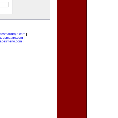
desmardeajo.com
|
adesmataro.com
|
dadesmerlo.com
|