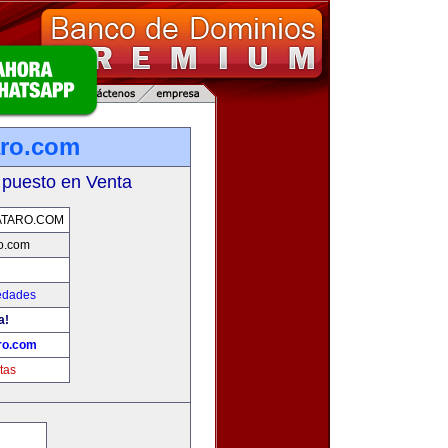
aro.com
 puesto en Venta
ATARO.COM
o.com
edades
a!
ro.com
tas