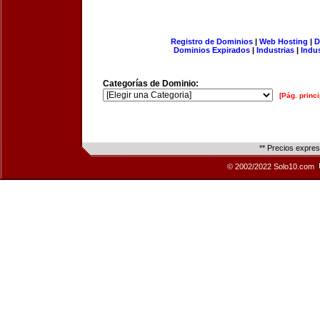
Registro de Dominios
|
Web Hosting
|
D
Dominios Expirados
|
Industrias
|
Indu
Categorías de Dominio:
[Pág. princi
** Precios expre
© 2002/2022 Solo10.com