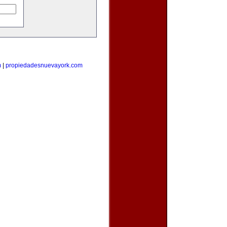
m
|
propiedadesnuevayork.com