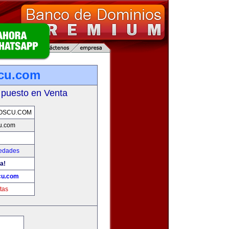
cu.com
 puesto en Venta
OSCU.COM
u.com
iedades
a!
cu.com
tas