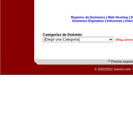
Registro de Dominios
|
Web Hosting
|
D
Dominios Expirados
|
Industrias
|
Indu
Categorías de Dominio:
[Pág. princi
** Precios expre
© 2002/2022 Solo10.com