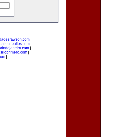
edadesrawson.com
|
esrioceballos.com
|
riodejaneiro.com
|
srioprimero.com
|
com
|