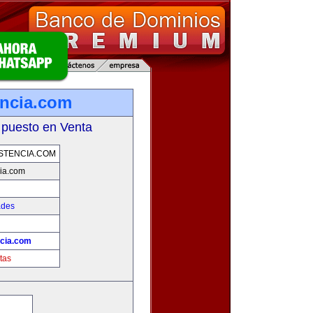
encia.com
 puesto en Venta
STENCIA.COM
ia.com
ades
ncia.com
tas