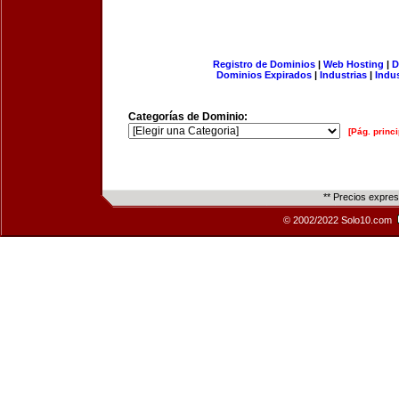
Registro de Dominios
|
Web Hosting
|
D
Dominios Expirados
|
Industrias
|
Indu
Categorías de Dominio:
[Pág. princi
** Precios expre
© 2002/2022 Solo10.com