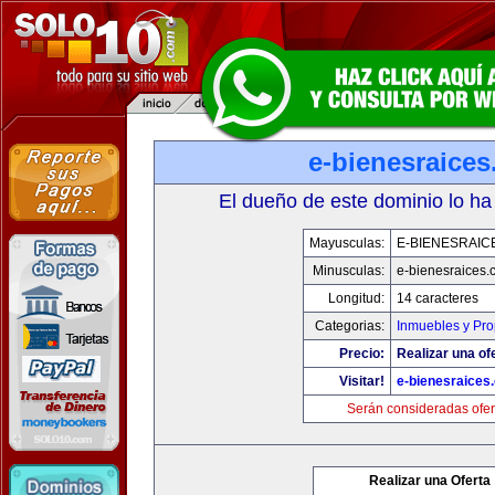
e-bienesraice
El dueño de este dominio lo ha
Mayusculas:
E-BIENESRAIC
Minusculas:
e-bienesraices
Longitud:
14 caracteres
Categorias:
Inmuebles y Pr
Precio:
Realizar una of
Visitar!
e-bienesraices
Serán consideradas ofer
Realizar una Oferta