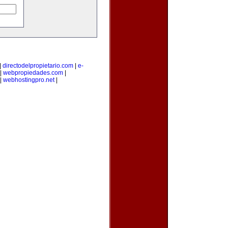
|
directodelpropietario.com
|
e-
|
webpropiedades.com
|
|
webhostingpro.net
|