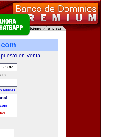
s.com
 puesto en Venta
ES.COM
.com
opiedades
erta!
.com
tas