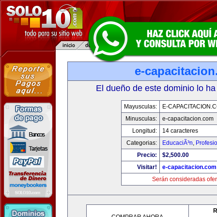
e-capacitacio
El dueño de este dominio lo ha
Mayusculas:
E-CAPACITACION.
Minusculas:
e-capacitacion.com
Longitud:
14 caracteres
Categorias:
EducaciÃ³n
,
Profesi
Precio:
$2,500.00
Visitar!
e-capacitacion.com
Serán consideradas ofer
R