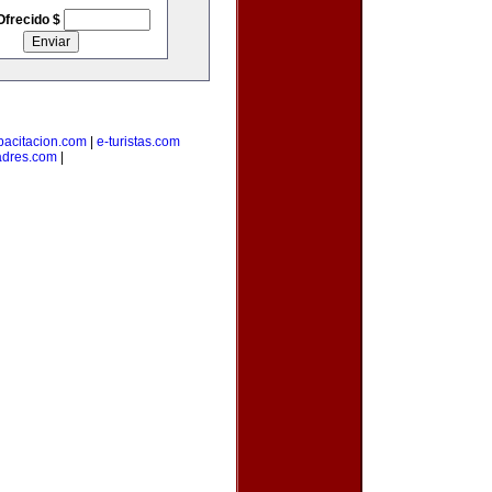
Ofrecido $
pacitacion.com
|
e-turistas.com
adres.com
|