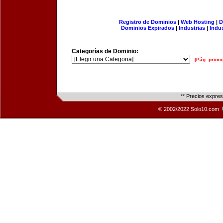
Registro de Dominios
|
Web Hosting
|
D
Dominios Expirados
|
Industrias
|
Indu
Categorías de Dominio:
[Pág. princi
** Precios expre
© 2002/2022 Solo10.com