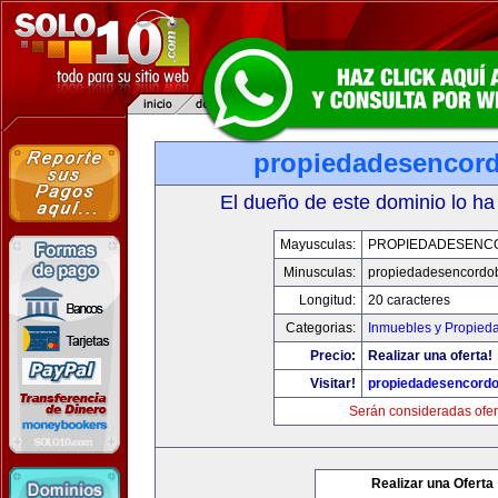
propiedadesencor
El dueño de este dominio lo ha
Mayusculas:
PROPIEDADESENC
Minusculas:
propiedadesencordo
Longitud:
20 caracteres
Categorias:
Inmuebles y Propied
Precio:
Realizar una oferta!
Visitar!
propiedadesencord
Serán consideradas ofer
Realizar una Oferta