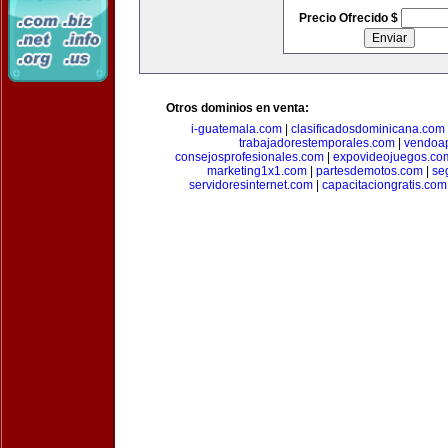
Precio Ofrecido $
Otros dominios en venta:
i-guatemala.com
|
clasificadosdominicana.com
trabajadorestemporales.com
|
vendoa
consejosprofesionales.com
|
expovideojuegos.co
marketing1x1.com
|
partesdemotos.com
|
se
servidoresinternet.com
|
capacitaciongratis.com