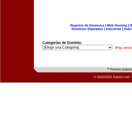
Registro de Dominios
|
Web Hosting
|
D
Dominios Expirados
|
Industrias
|
Indu
Categorías de Dominio:
[Pág. princi
** Precios expre
© 2002/2022 Solo10.com