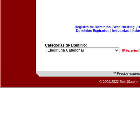
Registro de Dominios
|
Web Hosting
|
D
Dominios Expirados
|
Industrias
|
Indu
Categorías de Dominio:
[Pág. princi
** Precios expre
© 2002/2022 Solo10.com