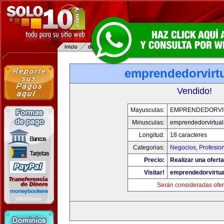
emprendedorvirt
Vendido!
Mayusculas:
EMPRENDEDORVI
Minusculas:
emprendedorvirtua
Longitud:
18 caracteres
Categorias:
Negocios
,
Profesio
Precio:
Realizar una oferta
Visitar!
emprendedorvirtu
Serán consideradas ofer