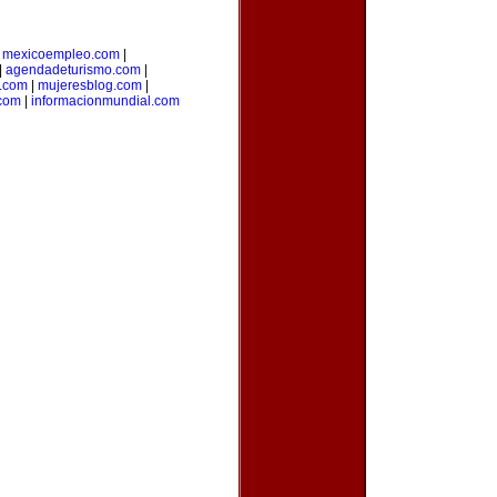
|
mexicoempleo.com
|
|
agendadeturismo.com
|
l.com
|
mujeresblog.com
|
.com
|
informacionmundial.com