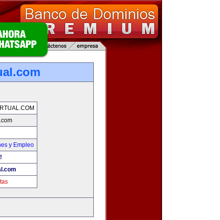
ual.com
RTUAL.COM
l.com
nes y Empleo
!
al.com
tas