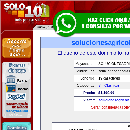
solucionesagrico
El dueño de este dominio lo ha
Mayusculas:
SOLUCIONESAGR
Minusculas:
solucionesagricola
Longitud:
19 caracteres
Categorias:
Sin Clasificar
Precio:
$1,499.00
Visitar!
solucionesagricol
Serán consideradas ofer
R