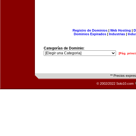
Registro de Dominios
|
Web Hosting
|
D
Dominios Expirados
|
Industrias
|
Indu
Categorías de Dominio:
[Pág. princi
** Precios expre
© 2002/2022 Solo10.com