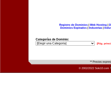
Registro de Dominios
|
Web Hosting
|
D
Dominios Expirados
|
Industrias
|
Indu
Categorías de Dominio:
[Pág. princi
** Precios expre
© 2002/2022 Solo10.com