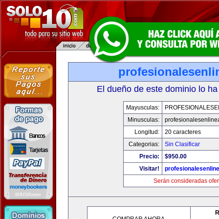
profesionalesenl
El dueño de este dominio lo ha
Mayusculas:
PROFESIONALESE
Minusculas:
profesionalesenlin
Longitud:
20 caracteres
Categorias:
Sin Clasificar
Precio:
$950.00
Visitar!
profesionalesenlin
Serán consideradas ofer
R