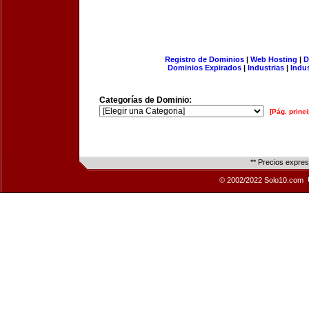
Registro de Dominios
|
Web Hosting
|
D
Dominios Expirados
|
Industrias
|
Indu
Categorías de Dominio:
[Pág. princi
** Precios expre
© 2002/2022 Solo10.com