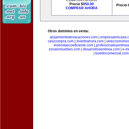
COMPRAR AHORA
Precio $
950.00
Precio 
COMPRAR AHORA
Otros dominios en venta:
alojamientodevacaciones.com
|
empresaemcasa.
celucompra.com
|
invertirahora.com
|
seleccionvino
viviendaecoeficiente.com
|
profesionalesenline
zonainmuebles.com
|
desarrollosenlinea.com
|
e-m
|
boletincomercial.com