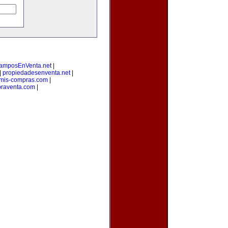
amposEnVenta.net
|
|
propiedadesenventa.net
|
mis-compras.com
|
raventa.com
|