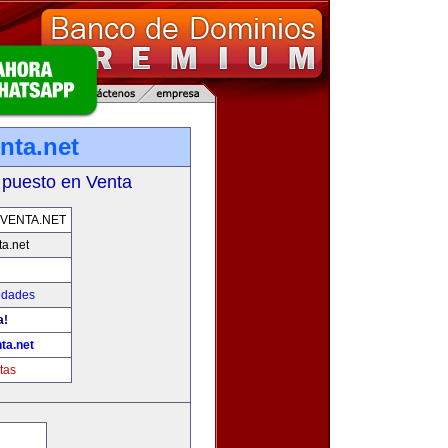
nta.net
 puesto en Venta
VENTA.NET
a.net
edades
a!
ta.net
tas