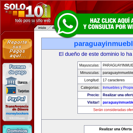
paraguayinmueb
El dueño de este dominio lo ha
Mayusculas:
PARAGUAYINMU
Minusculas:
paraguayinmuebl
Longitud:
17 caracteres
Categorias:
Inmuebles y Prop
Precio:
Realizar una ofert
Visitar!
paraguayinmuebl
Serán consideradas ofer
Realizar una Oferta