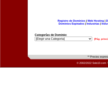
Registro de Dominios
|
Web Hosting
|
D
Dominios Expirados
|
Industrias
|
Indu
Categorías de Dominio:
[Pág. princi
** Precios expre
© 2002/2022 Solo10.com