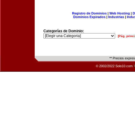
Registro de Dominios
|
Web Hosting
|
D
Dominios Expirados
|
Industrias
|
Indu
Categorías de Dominio:
[Pág. princi
** Precios expre
© 2002/2022 Solo10.com