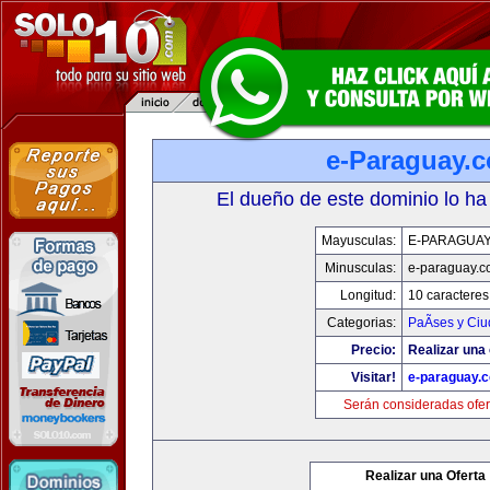
e-Paraguay.
El dueño de este dominio lo ha
Mayusculas:
E-PARAGUA
Minusculas:
e-paraguay.c
Longitud:
10 caracteres
Categorias:
PaÃ­ses y Ci
Precio:
Realizar una 
Visitar!
e-paraguay.
Serán consideradas ofer
Realizar una Oferta