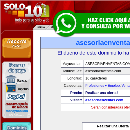
asesoriaenvent
El dueño de este dominio lo ha
Mayusculas:
ASESORIAENVENTAS.CO
Minusculas:
asesoriaenventas.com
Longitud:
16 caracteres
Categorias:
Profesiones y Empleo
,
Venta
Precio:
Realizar una oferta!
Visitar!
asesoriaenventas.com
Serán consideradas ofer
Realizar una Oferta