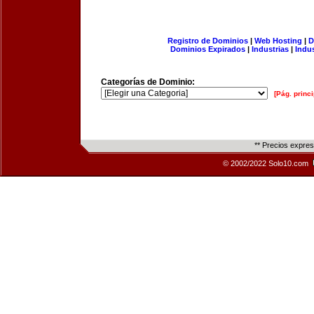
Registro de Dominios
|
Web Hosting
|
D
Dominios Expirados
|
Industrias
|
Indu
Categorías de Dominio:
[Pág. princi
** Precios expre
© 2002/2022 Solo10.com