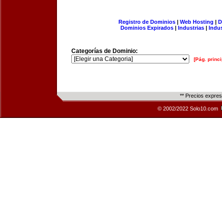
Registro de Dominios
|
Web Hosting
|
D
Dominios Expirados
|
Industrias
|
Indu
Categorías de Dominio:
[Pág. princi
** Precios expre
© 2002/2022 Solo10.com