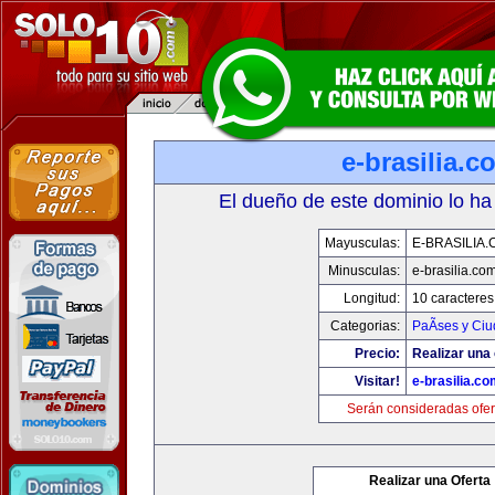
e-brasilia.c
El dueño de este dominio lo ha
Mayusculas:
E-BRASILIA
Minusculas:
e-brasilia.co
Longitud:
10 caracteres
Categorias:
PaÃ­ses y Ci
Precio:
Realizar una 
Visitar!
e-brasilia.co
Serán consideradas ofer
Realizar una Oferta