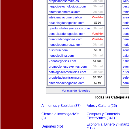
propiedadessevilla.es
Ofertar!
webd
negociostecnologicos.com
Ofertar!
pesc
diretoriocomercial.com
Ofertar!
teni
inteligenciacomercial.com
Vendido!
area
coachingdenegocios.com
$550
noti
oportunidadesynegocios.com
Ofertar!
surf
consultasdenegocios.com
Vendido!
sect
cumbredenegocios.com
Vendido!
camp
negociosempresas.com
Ofertar!
noti
e-libreria.com
$800
zon
negocioslima.com
Ofertar!
balo
ZonaNegocios.com
$1,500
futb
promocionesyeventos.com
Ofertar!
even
catalogoscomerciales.com
Ofertar!
e-te
propiedadesmiramar.com
$3,500
sele
direcciondenegocios.com
$950
camp
Ver mas de Negocios
Todas las Categoria
Alimentos y Bebidas (37)
Artes y Cultura (26)
Ciencia e InvestigaciÃ³n
Compras y Comercio
(8)
ElectrÃ³nico (341)
Economia, Dinero y Finan
Deportes (45)
(113)