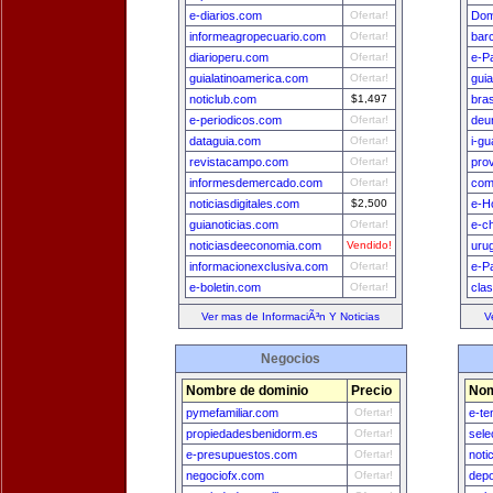
e-diarios.com
Ofertar!
Dom
informeagropecuario.com
Ofertar!
bar
diarioperu.com
Ofertar!
e-P
guialatinoamerica.com
Ofertar!
gui
noticlub.com
$1,497
bra
e-periodicos.com
Ofertar!
deu
dataguia.com
Ofertar!
i-g
revistacampo.com
Ofertar!
pro
informesdemercado.com
Ofertar!
com
noticiasdigitales.com
$2,500
e-H
guianoticias.com
Ofertar!
e-ch
noticiasdeeconomia.com
Vendido!
uru
informacionexclusiva.com
Ofertar!
e-P
e-boletin.com
Ofertar!
cla
Ver mas de InformaciÃ³n Y Noticias
V
Negocios
Nombre de dominio
Precio
Nom
pymefamiliar.com
Ofertar!
e-te
propiedadesbenidorm.es
Ofertar!
sele
e-presupuestos.com
Ofertar!
noti
negociofx.com
Ofertar!
depo