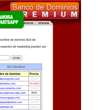
 nombre de dominio fácil de
expertos de marketing pueden ser
Sin Clasificar
re de dominio
Precio
ltorespyme.com
Ofertar!
ominios.com
Vendido!
vascostarica.com
Ofertar!
igenciademercado.com
$600
leresuruguay.com
Ofertar!
dopublicitario.com
Ofertar!
piritual.net
Ofertar!