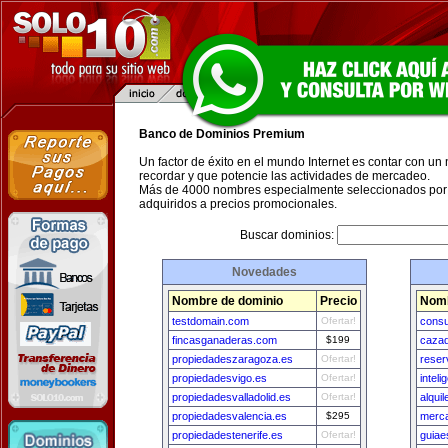
Banco de Dominios Premium
Un factor de éxito en el mundo Internet es contar con un
recordar y que potencie las actividades de mercadeo.
Más de 4000 nombres especialmente seleccionados por 
adquiridos a precios promocionales.
Buscar dominios:
Novedades
Nombre de dominio
Precio
Nomb
testdomain.com
Ofertar!
consu
fincasganaderas.com
$199
cazad
propiedadeszaragoza.es
Ofertar!
reser
propiedadesvigo.es
Ofertar!
intel
propiedadesvalladolid.es
Ofertar!
alqui
propiedadesvalencia.es
$295
merca
propiedadestenerife.es
Ofertar!
guiaes