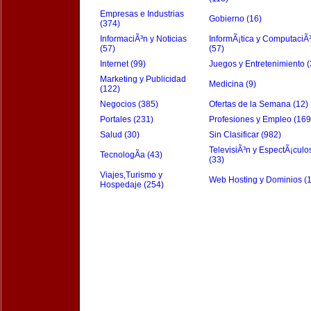
Empresas e Industrias
Gobierno (16)
(374)
InformaciÃ³n y Noticias
InformÃ¡tica y ComputaciÃ
(57)
(57)
Internet (99)
Juegos y Entretenimiento (
Marketing y Publicidad
Medicina (9)
(122)
Negocios (385)
Ofertas de la Semana (12)
Portales (231)
Profesiones y Empleo (169
Salud (30)
Sin Clasificar (982)
TelevisiÃ³n y EspectÃ¡culo
TecnologÃ­a (43)
(33)
Viajes,Turismo y
Web Hosting y Dominios (
Hospedaje (254)