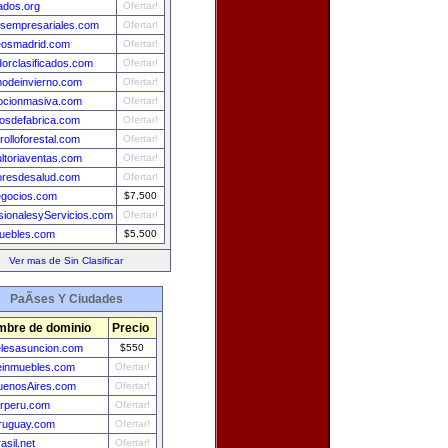
dos.org
Ofertar!
sempresariales.com
Ofertar!
eosmadrid.com
Ofertar!
orclasificados.com
Ofertar!
modeinvierno.com
Ofertar!
ocionmasiva.com
Ofertar!
tosdefabrica.com
Ofertar!
rolloforestal.com
Ofertar!
ltoriaventas.com
Ofertar!
resdesalud.com
Ofertar!
gocios.com
$7,500
sionalesyServicios.com
Ofertar!
uebles.com
$5,500
Ver mas de Sin Clasificar
PaÃ­ses Y Ciudades
bre de dominio
Precio
elesasuncion.com
$550
leinmuebles.com
Ofertar!
uenosAires.com
Ofertar!
erperu.com
Ofertar!
ruguay.com
Ofertar!
asil.net
Ofertar!