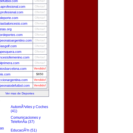
efutbol.com
Ofertar!
aprofesional.com
Ofertar!
sprofesional.com
Ofertar!
deporte.com
Ofertar!
ciasbaloncesto.com
Ofertar!
istas.org
Ofertar!
ordeportes.com
Ofertar!
eonatoargentino.com
Ofertar!
ciasgolf.com
Ofertar!
apesquera.com
Ofertar!
ncestofemenino.com
Ofertar!
olprimera.com
Ofertar!
tosbarcelona.com
Vendido!
nis.com
$650
ccionargentina.com
Vendido!
eonatodefutbol.com
Vendido!
Ver mas de Deportes
s
AutomÃ³viles y Coches
(41)
Comunicaciones y
TelefonÃ­a (37)
zas
EducaciÃ³n (51)