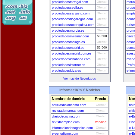
propiedadestartagal.com
Ofertar!
merca
propiedadessevilla.es
Ofertar!
grupo
propiedadessanjusto.com
Ofertar!
empl
propiedadesriogallegos.com
Ofertar!
ecuad
propiedadesreconquista.com
Ofertar!
turis
propiedadesmurcia.es
Ofertar!
prom
propiedadesmiramar.com
$3,500
direc
propiedadesmalaga.es
Ofertar!
desar
propiedadesmadrid.es
$2,500
consu
propiedadesmadrid.com.es
Ofertar!
aseso
propiedadeslahabana.com
Ofertar!
misne
propiedadesinternet.es
Ofertar!
Profe
propiedadesibiza.es
Ofertar!
e-inm
Ver mas de Novedades
InformaciÃ³n Y Noticias
Nombre de dominio
Precio
Nom
noticiasbaloncesto.com
Ofertar!
hot
revistademarcas.com
Ofertar!
chi
diariodecocina.com
Ofertar!
e-B
revistaempleo.com
Vendido!
cib
informaciondenegocios.com
Ofertar!
e-U
e-periodismo.com
Ofertar!
e-Br