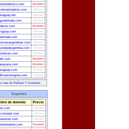
iniosMexico.com
Vendido!
celonaempleos.com
Ofertar!
araguay.net
Ofertar!
aguatemala.com
Ofertar!
sileros.com
Vendido!
ruguay.com
Ofertar!
uatemala.com
Ofertar!
vinciasargentinas.com
Ofertar!
unidadargentina.com
Ofertar!
onduras.com
Ofertar!
ile.com
Vendido!
guayana.com
Vendido!
araguay.com
Ofertar!
sificadosbogota.com
Ofertar!
er mas de PaÃ­ses Y Ciudades
Deportes
bre de dominio
Precio
nis.com
Ofertar!
ccionado.com
Ofertar!
ciastenis.com
Ofertar!
rteamateur.com
Vendido!