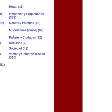
Hogar (11)
³n
Inmuebles y Propiedades
(372)
32)
Marcas y Patentes (40)
Miscelaneas (varios) (64)
PaÃ­ses y Ciudades (32)
)
Recursos (7)
Sociedad (42)
s
Ventas y Comercializacion
(316)
151)