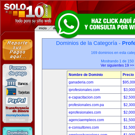
Dominios de la Categoría -
Prof
169 dominios en esta categ
Mostrando 1 de 150
Ver siguientes 19 >>
Nombre de Dominio
Precio
ganaderia.com
$95,00
iprofesionales.com
$3,00
e-capacitacion.com
$2,50
profesionales.com.pa
$2,30
eprofesionales.com
$2,00
agenciaempleos.com
$1,50
e-consultores.com
$1,50